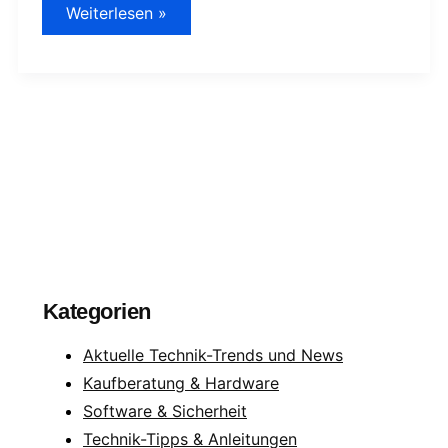
Kingston
Weiterlesen »
IronKey
D300
verschlüsselter
USB-
Stick
Kategorien
Aktuelle Technik-Trends und News
Kaufberatung & Hardware
Software & Sicherheit
Technik-Tipps & Anleitungen