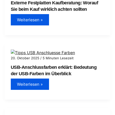
Externe Festplatten Kaufberatung: Worauf
Sie beim Kauf wirklich achten sollten
Externe
Weiterlesen »
Festplatten
Kaufberatung:
Worauf
Sie
beim
Kauf
wirklich
achten
sollten
20. Oktober 2025
/
5 Minuten Lesezeit
USB-Anschlussfarben erklärt: Bedeutung
der USB-Farben im Überblick
USB-
Weiterlesen »
Anschlussfarben
erklärt:
Bedeutung
der
USB-
Farben
im