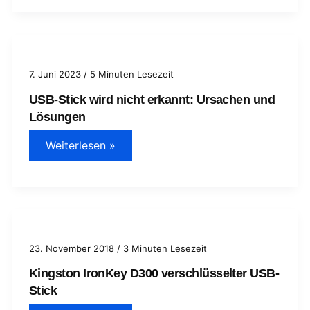
formatieren
unter
Windows
11
7. Juni 2023
/
5 Minuten Lesezeit
USB-Stick wird nicht erkannt: Ursachen und
Lösungen
USB-
Weiterlesen »
Stick
wird
nicht
erkannt:
Ursachen
und
Lösungen
23. November 2018
/
3 Minuten Lesezeit
Kingston IronKey D300 verschlüsselter USB-
Stick