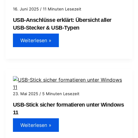
Überblick
16. Juni 2025
/
11 Minuten Lesezeit
USB-Anschlüsse erklärt: Übersicht aller
USB-Stecker & USB-Typen
USB-
Weiterlesen »
Anschlüsse
erklärt:
Übersicht
aller
USB-
Stecker
&
USB-
Typen
23. Mai 2025
/
5 Minuten Lesezeit
USB-Stick sicher formatieren unter Windows
11
USB-
Weiterlesen »
Stick
sicher