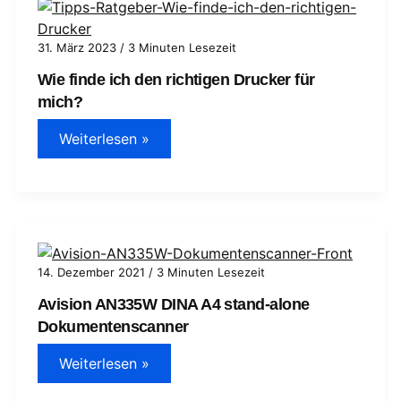
31. März 2023
/
3 Minuten Lesezeit
Wie finde ich den richtigen Drucker für
mich?
Wie
Weiterlesen »
finde
ich
den
richtigen
Drucker
für
mich?
14. Dezember 2021
/
3 Minuten Lesezeit
Avision AN335W DINA A4 stand-alone
Dokumentenscanner
Avision
Weiterlesen »
AN335W
DINA