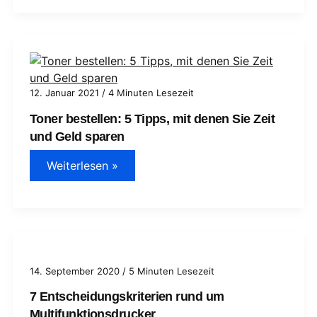
A4
stand-
alone
Dokumentenscanner
12. Januar 2021
/
4 Minuten Lesezeit
Toner bestellen: 5 Tipps, mit denen Sie Zeit
und Geld sparen
Toner
Weiterlesen »
bestellen:
5
Tipps,
mit
denen
Sie
Zeit
und
Geld
14. September 2020
/
5 Minuten Lesezeit
sparen
7 Entscheidungskriterien rund um
Multifunktionsdrucker