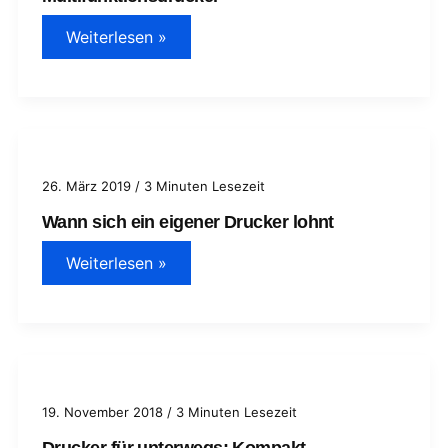
7
Weiterlesen »
Entscheidungskriterien
rund
um
Multifunktionsdrucker
26. März 2019
/
3 Minuten Lesezeit
Wann sich ein eigener Drucker lohnt
Wann
Weiterlesen »
sich
ein
eigener
Drucker
lohnt
19. November 2018
/
3 Minuten Lesezeit
Drucker für unterwegs: Kompakt,