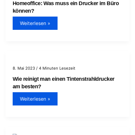
Homeoffice: Was muss ein Drucker im Büro
können?
Homeoffice:
Weiterlesen »
Was
muss
ein
Drucker
im
Büro
können?
8. Mai 2023
/
4 Minuten Lesezeit
Wie reinigt man einen Tintenstrahldrucker
am besten?
Wie
Weiterlesen »
reinigt
man
einen
Tintenstrahldrucker
am
besten?