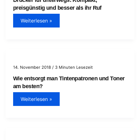
preisgünstig und besser als ihr Ruf
Drucker
Weiterlesen »
für
unterwegs:
Kompakt,
preisgünstig
und
besser
als
ihr
Ruf
14. November 2018
/
3 Minuten Lesezeit
Wie entsorgt man Tintenpatronen und Toner
am besten?
Wie
Weiterlesen »
entsorgt
man
Tintenpatronen
und
Toner
am
besten?