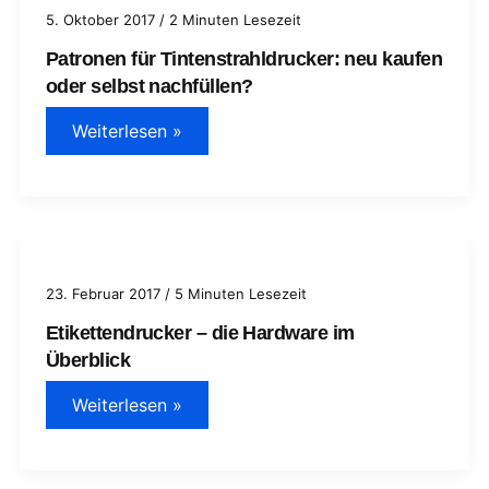
5. Oktober 2017
/
2 Minuten Lesezeit
Patronen für Tintenstrahldrucker: neu kaufen
oder selbst nachfüllen?
Patronen
Weiterlesen »
für
Tintenstrahldrucker:
neu
kaufen
oder
selbst
nachfüllen?
23. Februar 2017
/
5 Minuten Lesezeit
Etikettendrucker – die Hardware im
Überblick
Etikettendrucker
Weiterlesen »
–
die
Hardware
im
Überblick