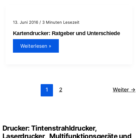
13. Juni 2016
/
3 Minuten Lesezeit
Kartendrucker: Ratgeber und Unterschiede
Kartendrucker:
Weiterlesen »
Ratgeber
und
Unterschiede
1
2
Weiter
→
Drucker: Tintenstrahldrucker,
Laserdrucker, Multifunktionsgeräte und