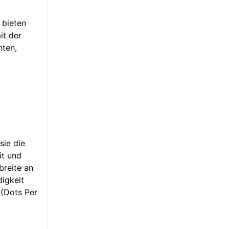
 bieten
it der
nten,
sie die
it und
breite an
igkeit
 (Dots Per