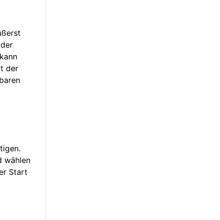
ußerst
 der
 kann
t der
gbaren
tigen.
d wählen
er Start