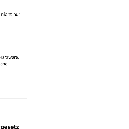
 nicht nur
 Hardware,
rche.
sgesetz