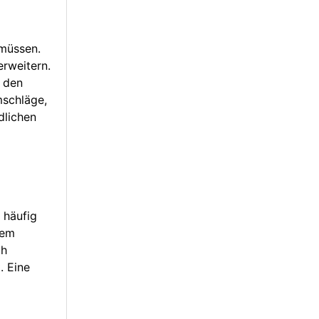
 müssen.
erweitern.
r den
mschläge,
dlichen
 häufig
rem
ch
. Eine