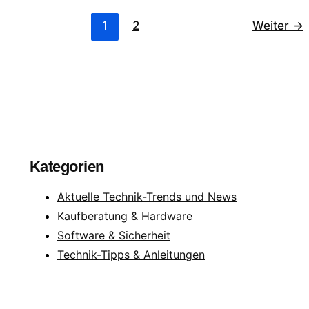
macht
das
Sinn?
1
2
Weiter
→
Kategorien
Aktuelle Technik-Trends und News
Kaufberatung & Hardware
Software & Sicherheit
Technik-Tipps & Anleitungen