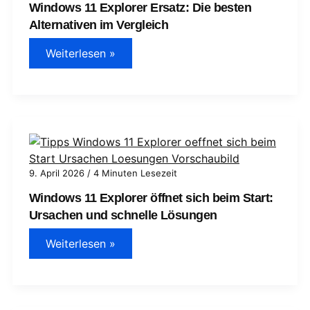
Windows 11 Explorer Ersatz: Die besten
Alternativen im Vergleich
Windows
Weiterlesen »
11
Explorer
Ersatz:
Die
besten
Alternativen
im
Vergleich
9. April 2026
/
4 Minuten Lesezeit
Windows 11 Explorer öffnet sich beim Start:
Ursachen und schnelle Lösungen
Windows
Weiterlesen »
11
Explorer
öffnet
sich
beim
Start: