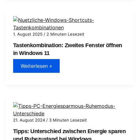
alle
Methoden
und
Profi-
Tipps
1. August 2025
/
2 Minuten Lesezeit
Tastenkombination: Zweites Fenster öffnen
in Windows 11
Tastenkombination:
Weiterlesen »
Zweites
Fenster
öffnen
in
Windows
11
21. August 2024
/
3 Minuten Lesezeit
Tipps: Unterschied zwischen Energie sparen
und Ruhezustand bei Windows