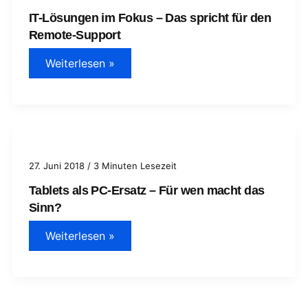
schnell
IT-Lösungen im Fokus – Das spricht für den
Remote-Support
IT-
Weiterlesen »
Lösungen
im
Fokus
–
Das
spricht
für
den
Remote-
27. Juni 2018
/
3 Minuten Lesezeit
Support
Tablets als PC-Ersatz – Für wen macht das
Sinn?
Tablets
Weiterlesen »
als
PC-
Ersatz
–
Für
wen