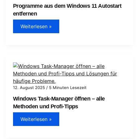
Programme aus dem Windows 11 Autostart
entfernen
Programme
Weiterlesen »
aus
dem
Windows
11
Autostart
entfernen
12. August 2025
/
5 Minuten Lesezeit
Windows Task-Manager öffnen – alle
Methoden und Profi-Tipps
Windows
Weiterlesen »
Task-
Manager
öffnen
–