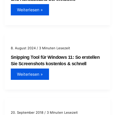
Tipps:
Weiterlesen »
Unterschied
zwischen
Energie
sparen
und
Ruhezustand
bei
Windows
8. August 2024
/
3 Minuten Lesezeit
Snipping Tool für Windows 11: So erstellen
Sie Screenshots kostenlos & schnell
Snipping
Weiterlesen »
Tool
für
Windows
11:
So
erstellen
Sie
Screenshots
kostenlos
20. September 2018
/
3 Minuten Lesezeit
&