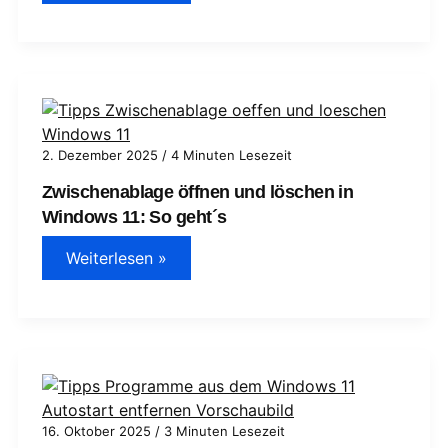
nicht
–
Ursachen
&
Lösungen
|
Schritt‑für‑Schritt
Diagnose
2. Dezember 2025
/
4 Minuten Lesezeit
Zwischenablage öffnen und löschen in
Windows 11: So geht´s
Zwischenablage
Weiterlesen »
öffnen
und
löschen
in
Windows
11:
So
geht
´s
16. Oktober 2025
/
3 Minuten Lesezeit