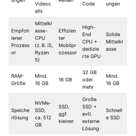
Videoc
Code
ungen
alls
Mittelkl
High-
Empfoh
asse-
Effizien
End
Solide
lener
CPU
ter
CPU +
Mittelkl
Prozess
(z. B. i5,
Mobilpr
dedizie
asse
or
Ryzen
ozessor
rte GPU
5)
32 GB
RAM-
Mind.
Mind.
16 GB
oder
Größe
16 GB
16 GB
mehr
Große
NVMe-
SSD,
SSD +
Speiche
SSD,
Schnell
ggf.
evtl.
rlösung
ca. 512
e SSD
kleiner
externe
GB
Lösung