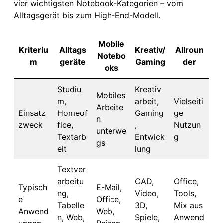
vier wichtigsten Notebook-Kategorien – vom
Alltagsgerät bis zum High-End-Modell.
Mobile
Kriteriu
Alltags
Kreativ/
Allroun
Notebo
m
geräte
Gaming
der
oks
Studiu
Kreativ
Mobiles
m,
arbeit,
Vielseiti
Arbeite
Einsatz
Homeof
Gaming
ge
n
zweck
fice,
,
Nutzun
unterwe
Textarb
Entwick
g
gs
eit
lung
Textver
arbeitu
CAD,
Office,
Typisch
E-Mail,
ng,
Video,
Tools,
e
Office,
Tabelle
3D,
Mix aus
Anwend
Web,
n, Web,
Spiele,
Anwend
ungen
Reisen