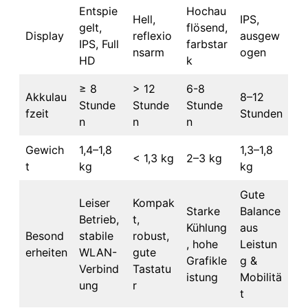
Entspie
Hochau
Hell,
IPS,
gelt,
flösend,
Display
reflexio
ausgew
IPS, Full
farbstar
nsarm
ogen
HD
k
≥ 8
> 12
6-8
Akkulau
8–12
Stunde
Stunde
Stunde
fzeit
Stunden
n
n
n
Gewich
1,4–1,8
1,3–1,8
< 1,3 kg
2–3 kg
t
kg
kg
Gute
Leiser
Kompak
Starke
Balance
Betrieb,
t,
Kühlung
aus
Besond
stabile
robust,
, hohe
Leistun
erheiten
WLAN-
gute
Grafikle
g &
Verbind
Tastatu
istung
Mobilitä
ung
r
t