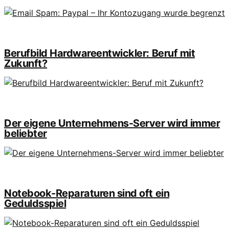
Berufbild Hardwareentwickler: Beruf mit
Zukunft?
Der eigene Unternehmens-Server wird immer
beliebter
Notebook-Reparaturen sind oft ein
Geduldsspiel