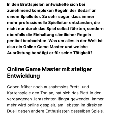
In den Brettspielen entwickelte sich bei
zunehmend komplexen Regeln der Bedarf an
einem Spielleiter. So sehr sogar, dass immer
mehr professionelle Spielleiter entstanden, die
nicht nur durch das Spiel selbst führten, sondern
ebenfalls die Einhaltung sämtlicher Regeln
penibel beobachten. Was um alles in der Welt ist
also ein Online Game Master und welche
Ausrüstung benötigt er für seine Tätigkeit?
Online Game Master mit stetiger
Entwicklung
Gaben früher noch ausnahmslos Brett- und
Kartenspiele den Ton an, hat sich das Blatt in den
vergangenen Jahrzehnten längst gewendet. Immer
mehr wird online gespielt, am liebsten im direkten
Duell gegen andere Enthusiasten desselben Spiels.