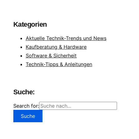
Kategorien
Aktuelle Technik-Trends und News
Kaufberatung & Hardware
Software & Sicherheit
Technik-Tipps & Anleitungen
Suche:
Search for: