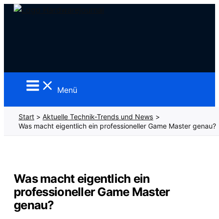
Zum
Inhalt
springen
Menü
Start
Aktuelle Technik-Trends und News
Was macht eigentlich ein professioneller Game Master genau?
Was macht eigentlich ein
professioneller Game Master
genau?