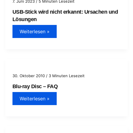
7. Juni 2023
/
5 Minuten Lesezeit
im
Überblick
USB-Stick wird nicht erkannt: Ursachen und
Lösungen
USB-
Weiterlesen »
Stick
wird
nicht
erkannt:
Ursachen
und
Lösungen
30. Oktober 2010
/
3 Minuten Lesezeit
Blu-ray Disc – FAQ
Blu-
Weiterlesen »
ray
Disc
–
FAQ