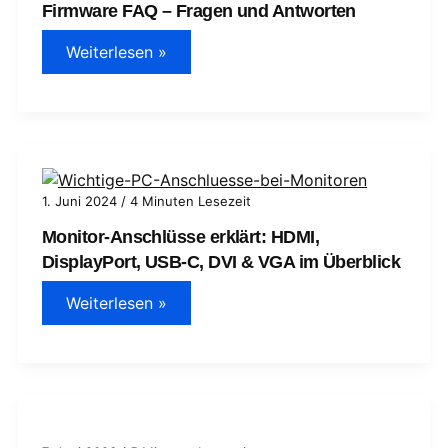
Firmware FAQ – Fragen und Antworten
Firmware
Weiterlesen »
FAQ
–
Fragen
und
Antworten
1. Juni 2024
/
4 Minuten Lesezeit
Monitor-Anschlüsse erklärt: HDMI,
DisplayPort, USB-C, DVI & VGA im Überblick
Monitor-
Weiterlesen »
Anschlüsse
erklärt:
HDMI,
DisplayPort,
USB-
C,
DVI
&
VGA