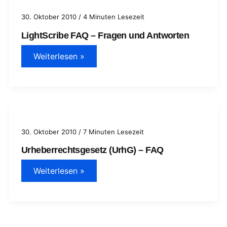
30. Oktober 2010
/
4 Minuten Lesezeit
LightScribe FAQ – Fragen und Antworten
LightScribe
Weiterlesen »
FAQ
–
Fragen
und
Antworten
30. Oktober 2010
/
7 Minuten Lesezeit
Urheberrechtsgesetz (UrhG) – FAQ
Urheberrechtsgesetz
Weiterlesen »
(UrhG)
–
FAQ