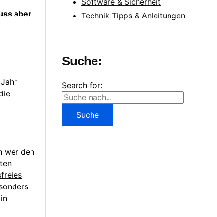
Software & Sicherheit
uss aber
Technik-Tipps & Anleitungen
Suche:
 Jahr
Search for:
die
h wer den
sten
freies
esonders
Ein