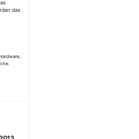
das
erden das
 Hardware,
rche.
 2013