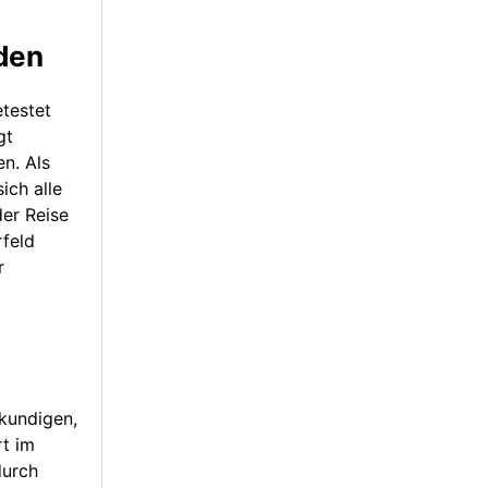
aden
testet
gt
n. Als
ich alle
der Reise
rfeld
r
rkundigen,
rt im
durch