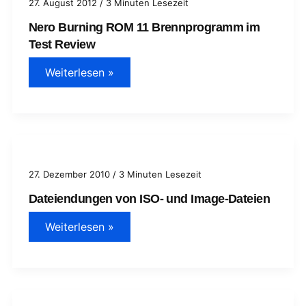
27. August 2012
/
3 Minuten Lesezeit
Nero Burning ROM 11 Brennprogramm im
Test Review
Nero
Weiterlesen »
Burning
ROM
11
Brennprogramm
im
Test
Review
27. Dezember 2010
/
3 Minuten Lesezeit
Dateiendungen von ISO- und Image-Dateien
Dateiendungen
Weiterlesen »
von
ISO-
und
Image-
Dateien