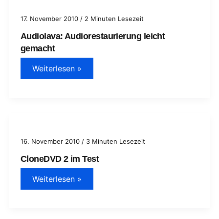
17. November 2010
/
2 Minuten Lesezeit
Audiolava: Audiorestaurierung leicht
gemacht
Audiolava:
Weiterlesen »
Audiorestaurierung
leicht
gemacht
16. November 2010
/
3 Minuten Lesezeit
CloneDVD 2 im Test
CloneDVD
Weiterlesen »
2
im
Test