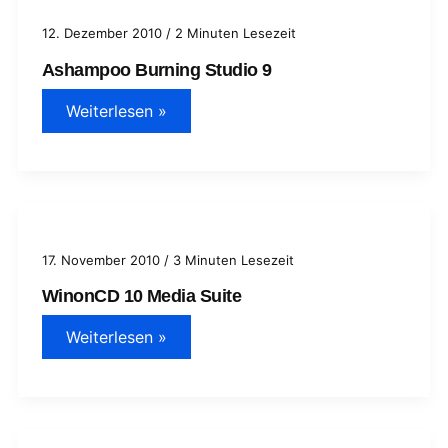
12. Dezember 2010
/
2 Minuten Lesezeit
Ashampoo Burning Studio 9
Ashampoo
Weiterlesen »
Burning
Studio
9
17. November 2010
/
3 Minuten Lesezeit
WinonCD 10 Media Suite
WinonCD
Weiterlesen »
10
Media
Suite