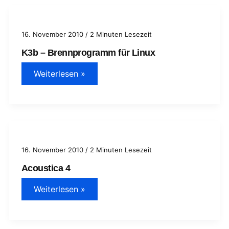
16. November 2010
/
2 Minuten Lesezeit
K3b – Brennprogramm für Linux
K3b
Weiterlesen »
–
Brennprogramm
für
Linux
16. November 2010
/
2 Minuten Lesezeit
Acoustica 4
Acoustica
Weiterlesen »
4