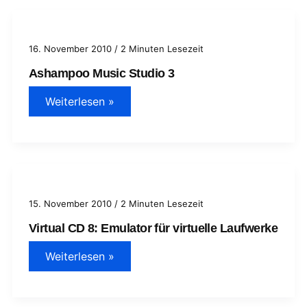
16. November 2010
/
2 Minuten Lesezeit
Ashampoo Music Studio 3
Ashampoo
Weiterlesen »
Music
Studio
3
15. November 2010
/
2 Minuten Lesezeit
Virtual CD 8: Emulator für virtuelle Laufwerke
Virtual
Weiterlesen »
CD
8:
Emulator
für