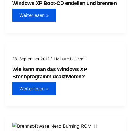
Windows XP Boot-CD erstellen und brennen
Windows
Weiterlesen »
XP
Boot-
CD
erstellen
und
brennen
23. September 2012
/
1 Minute Lesezeit
Wie kann man das Windows XP
Brennprogramm deaktivieren?
Wie
Weiterlesen »
kann
man
das
Windows
XP
Brennprogramm
deaktivieren?