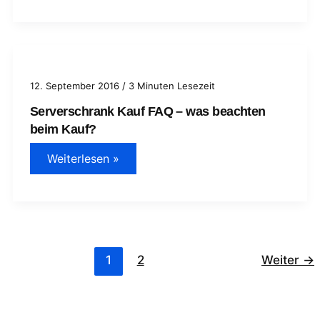
bis
zu
Hochleistungsrechenzentren
12. September 2016
/
3 Minuten Lesezeit
Serverschrank Kauf FAQ – was beachten
beim Kauf?
Serverschrank
Weiterlesen »
Kauf
FAQ
–
was
beachten
beim
Kauf?
1
2
Weiter
→