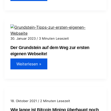
CAT
6,
CAT
7
und
CAT
8:
Was
sind
die
30. Januar 2023
/
3 Minuten Lesezeit
Unterschiede
bei
Der Grundstein auf dem Weg zur ersten
Netzwerkkabeln?
eigenen Webseite!
Der
Weiterlesen »
Grundstein
auf
dem
Weg
zur
ersten
eigenen
Webseite!
18. Oktober 2021
/
2 Minuten Lesezeit
Wie lange ist Bitcoin Mining überhaupt noch