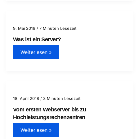
richtigen
Netzwerkschrank?
9. Mai 2018
/
7 Minuten Lesezeit
Was ist ein Server?
Was
Weiterlesen »
ist
ein
Server?
18. April 2018
/
3 Minuten Lesezeit
Vom ersten Webserver bis zu
Hochleistungsrechenzentren
Vom
Weiterlesen »
ersten
Webserver