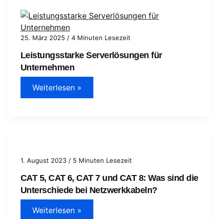
das
richtige
RAID-
System
finden
25. März 2025
/
4 Minuten Lesezeit
Leistungsstarke Serverlösungen für
Unternehmen
Leistungsstarke
Weiterlesen »
Serverlösungen
für
Unternehmen
1. August 2023
/
5 Minuten Lesezeit
CAT 5, CAT 6, CAT 7 und CAT 8: Was sind die
Unterschiede bei Netzwerkkabeln?
CAT
Weiterlesen »
5,