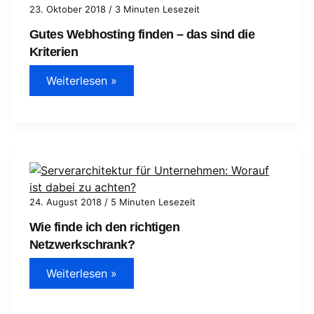
23. Oktober 2018
/
3 Minuten Lesezeit
Gutes Webhosting finden – das sind die
Kriterien
Gutes
Weiterlesen »
Webhosting
finden
–
das
sind
die
Kriterien
24. August 2018
/
5 Minuten Lesezeit
Wie finde ich den richtigen
Netzwerkschrank?
Wie
Weiterlesen »
finde
ich
den