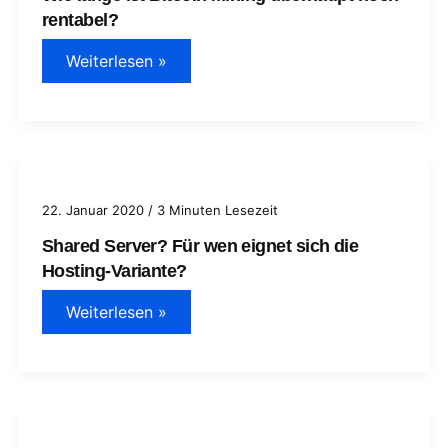
rentabel?
Wie
Weiterlesen »
lange
ist
Bitcoin
Mining
überhaupt
noch
rentabel?
22. Januar 2020
/
3 Minuten Lesezeit
Shared Server? Für wen eignet sich die
Hosting-Variante?
Shared
Weiterlesen »
Server?
Für
wen
eignet
sich
die
Hosting-
Variante?