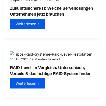
Zukunftssichere IT: Welche Serverlösungen
Unternehmen jetzt brauchen
Zukunftssichere
Weiterlesen »
IT:
Welche
Serverlösungen
Unternehmen
jetzt
brauchen
10. Juli 2025
/
9 Minuten Lesezeit
RAID-Level im Vergleich: Unterschiede,
Vorteile & das richtige RAID-System finden
RAID-
Weiterlesen »
Level
im
Vergleich:
Unterschiede,
Vorteile
&