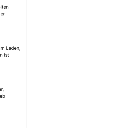
lten
ger
um Laden,
n ist
r,
ieb