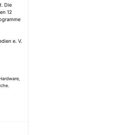
. Die
nen 12
programme
dien e. V.
 Hardware,
rche.