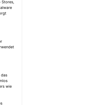
 Stores,
alware
orgt
er
erwendet
 das
emlos
ers wie
es