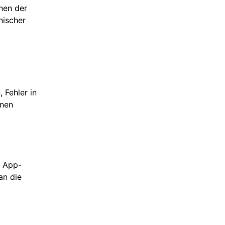
nen der
nischer
 Fehler in
onen
n App-
an die