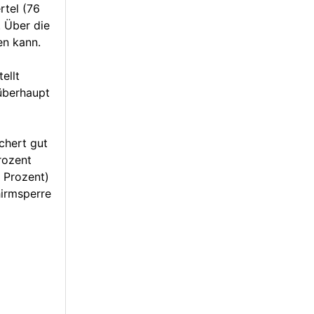
rtel (76
. Über die
en kann.
ellt
überhaupt
chert gut
rozent
4 Prozent)
hirmsperre