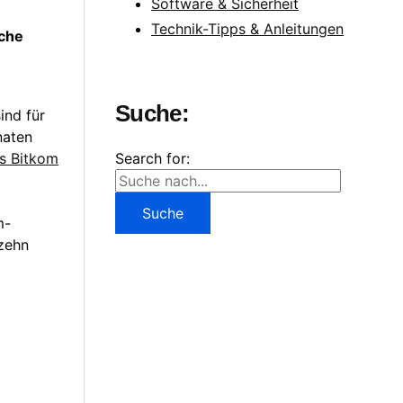
Software & Sicherheit
Technik-Tipps & Anleitungen
lche
Suche:
ind für
naten
Search for:
ds Bitkom
m-
 zehn