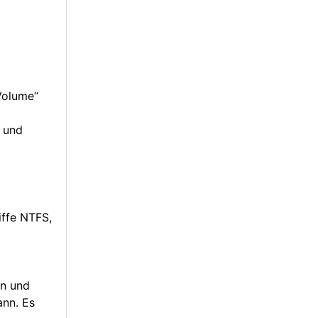
Volume“
n und
iffe NTFS,
en und
ann. Es