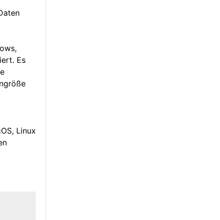
Daten
dows,
ert. Es
ie
engröße
cOS, Linux
en