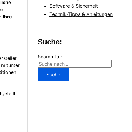
liche
Software & Sicherheit
er
Technik-Tipps & Anleitungen
m Ihre
Suche:
Search for:
rsteller
 mitunter
titionen
fgeteilt