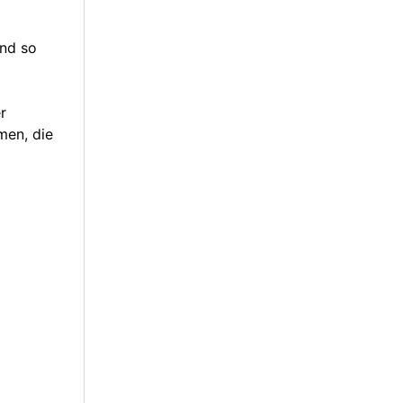
und so
r
men, die