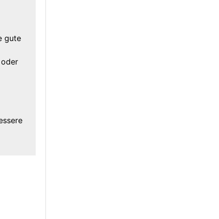
e gute
 oder
essere